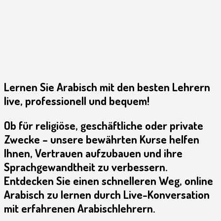
Arabisch
ist mehr als eine
faszinierende Sprache. Sie ist
2 Lehreinheiten/
eine kulturelle Bereicherung
auf allen Ebenen. Mit einem
ist ein Meisterwerk der menschlichen
unermesslichen Wortschatz
sprachlichen Fähigkeit. Die Sprache fasziniert,
und einem einzigartigen
Lernen Sie Arabisch mit den besten Lehrern
erinnert an den Glanz und das Leuchten
6 Lehreinheiten/
Spracherlebnis hebt sich die
live, professionell und bequem!
vergangner Zeiten des Orients. Trotz einer
Arabische Sprache deutlich
extremen Verbreitung hat sich die arabische
ab. Das arabische ist elegant
Sprache rein und unbeeinflusst gehalten und
Ob für religiöse, geschäftliche oder private
und Stimmungsvoll, aber
schon manche sprachliche Intilligenz in ihren
Zwecke – unsere bewährten Kurse helfen
gleichzeitig auch lebhaft und
Bann gezogen,inspiriert, und verewigt.
Ihnen, Vertrauen aufzubauen und ihre
dramatisch.
Sprachgewandtheit zu verbessern.
Entdecken Sie einen schnelleren Weg, online
Arabisch zu lernen durch Live-Konversation
weiter...
mit erfahrenen Arabischlehrern.
weiter...