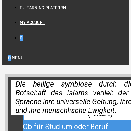
E-LEARNING PLATFORM
MY ACCOUNT
0
0
MENÜ
Die heilige symbiose durch die
ARABI
Botschaft des Islams verlieh der
Modernes Standard-A
Sprache ihre universelle Geltung, ih
und ihre menschlische Ewigkeit.
(MSA)
LERNEN MI
Ob für Studium oder Beruf