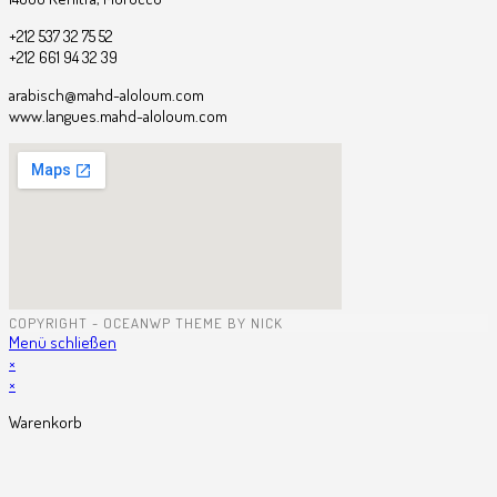
+212 537 32 75 52
+212 661 94 32 39
arabisch@mahd-aloloum.com
www.langues.mahd-aloloum.com
COPYRIGHT - OCEANWP THEME BY NICK
Menü schließen
×
×
Warenkorb